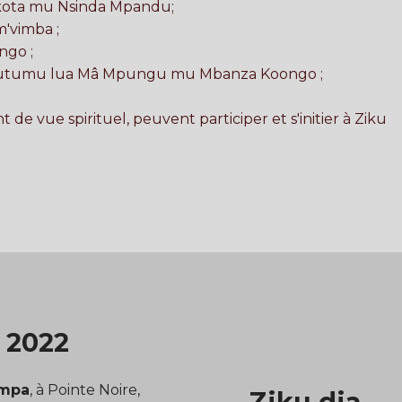
a kota mu Nsinda Mpandu;
m'vimba ;
ngo ;
u lutumu lua Mâ Mpungu mu Mbanza Koongo ;
de vue spirituel, peuvent participer et s'initier à Ziku
t 2022
impa
, à Pointe Noire,
Ziku dia