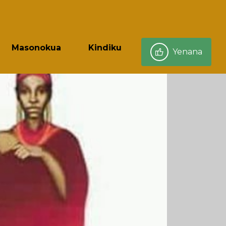
Masonokua
Kindiku
Yenana