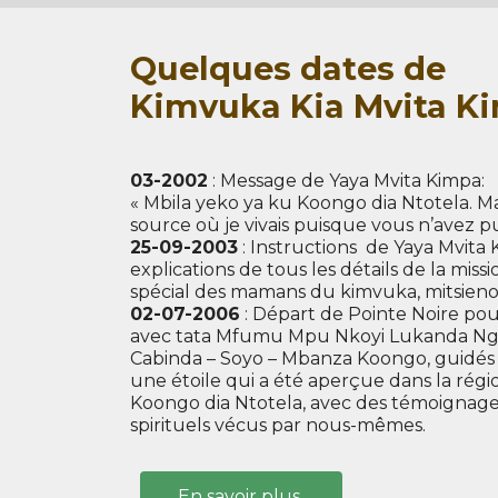
Quelques dates de
Kimvuka Kia Mvita K
03-2002
: Message de Yaya Mvita Kimpa:
« Mbila yeko ya ku Koongo dia Ntotela. Ma
source où je vivais puisque vous n’avez 
25-09-2003
: Instructions de Yaya Mvita K
explications de tous les détails de la miss
spécial des mamans du kimvuka, mitsieno
02-07-2006
: Départ de Pointe Noire pou
avec tata Mfumu Mpu Nkoyi Lukanda Ngok
Cabinda – Soyo – Mbanza Koongo, guidé
une étoile qui a été aperçue dans la région
Koongo dia Ntotela, avec des témoignages
spirituels vécus par nous-mêmes.
En savoir plus