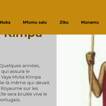
Ntuka
Mfumu salu
Ziku
Munamu
 Kimpa
 Quelques années,
 qui assura le
de Yaya Mvita Kimpa
elle-là même qui devait
du Royaume sur les
Elle sera brulée vive le
portugais.