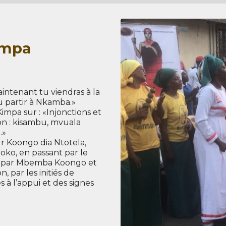
impa
intenant tu viendras à la
pu partir à Nkamba.»
impa sur : «Injonctions et
ion : kisambu, mvuala
.»
r Koongo dia Ntotela,
o, en passant par le
s par Mbemba Koongo et
, par les initiés de
 à l’appui et des signes