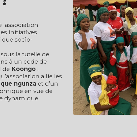
 ?
e association
s initiatives
ique socio-
sous la tutelle de
ons à un code de
l de
Koongo
!
’association allie les
tique ngunza
et d’un
nomique en vue de
une dynamique