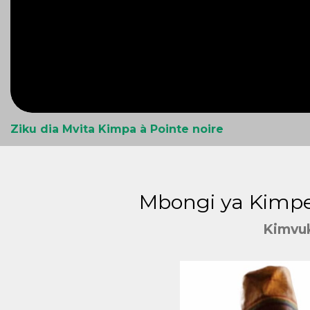
Ziku dia Mvita Kimpa à Pointe noire
Mbongi ya Kimp
Kimvuka