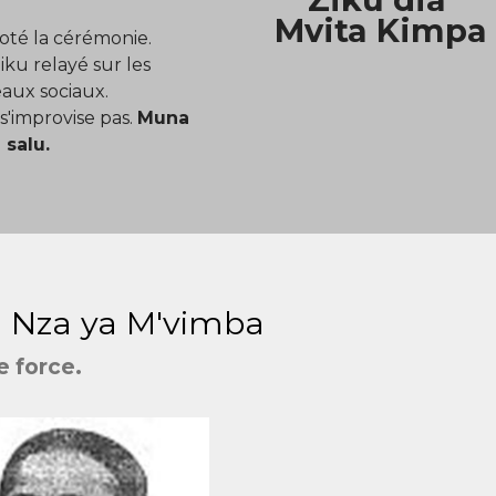
Mvita Kimpa
oté la cérémonie.
iku relayé sur les
eaux sociaux.
s'improvise pas.
Muna
 salu.
 Nza ya M'vimba
e force.